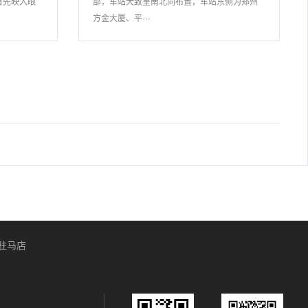
首先映入眼
部，车站大致呈南北向布置，车站东侧为郑州
方金大厦、平···
驻马店