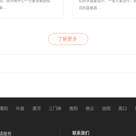
目，由河南开心一方置地集团投
幻的水晶宴会厅。一进入宴会厅，
···
帘的是那高···
了解更多
濮阳
许昌
漯河
三门峡
南阳
商丘
信阳
周口
联系我们
请服务