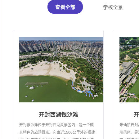
查看全部
学校全景
开封西湖银沙滩
开
开封银沙滩位于开封西湖风景区内，是一个颇
朱仙镇启封
具特色的旅游景点。它由近1500公里外的福建
示范区。是