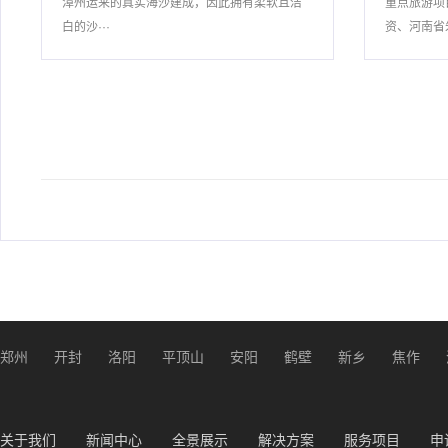
漳州运来的真实海沙建成，因此拥有柔软且洁
重点旅游项
白的沙···
资、河南省朱
郑州
开封
洛阳
平顶山
安阳
鹤壁
新乡
焦作
关于我们
新闻中心
全景展示
解决方案
服务项目
申